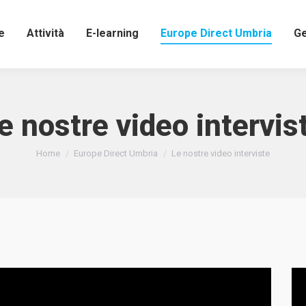
e
Attività
E-learning
Europe Direct Umbria
Ge
e nostre video intervis
Tu sei qui:
Home
Europe Direct Umbria
Le nostre video interviste