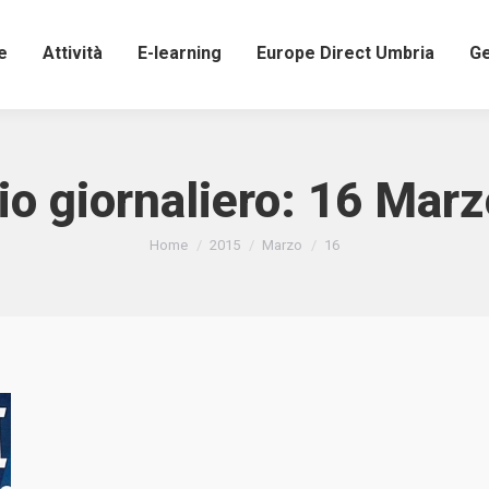
e
Attività
E-learning
Europe Direct Umbria
Ge
io giornaliero:
16 Marz
Tu sei qui:
Home
2015
Marzo
16