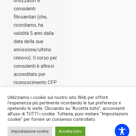
utilizzatori e
consulenti
fitosanitari (che,
ricordiamo, ha
validità 5 anni dalla
data della sua
emissione/ultimo
rinnovo). Il corso per
consulenti è altresì
accreditato per
riconoscimento CFP
ai Dottori…
Utilizziamo i cookie sul nostro sito Web per offrirti
l'esperienza più pertinente ricordando le tue preferenze e
ripetendo le visite. Cliccando su "Accetta tutto", acconsenti
all'uso di TUTTI i cookie. Tuttavia, puoi visitare "Impostazioni
cookie" per fornire un consenso controllato.
Impostazione cookie
Accetta tutto
2026 © CESAR - Tutti i diritti riservati.