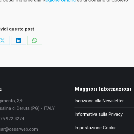
vidi questo post
idi
Condividi
Condividi
Condividi
su
su
su
ook
X
LinkedIn
WhatsApp
i
Maggiori Informazioni
gimento, 3/b
Iscrizione alla Newsletter
alina di Deruta (PG) - ITALY
Informativa sulla Privacy
075 972 4274
Impostazione Cookie
sar@cesarweb.com