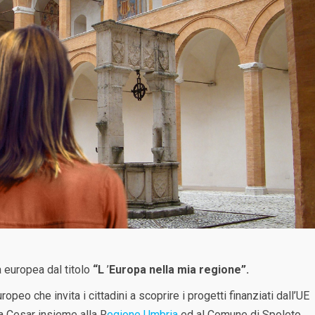
 europea dal titolo
“L
’
Europa nella mia regione”.
peo che invita i cittadini a scoprire i progetti finanziati dall’UE
ia Cesar insieme alla R
egione Umbria
ed al Comune di Spoleto