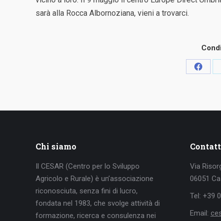
sarà alla Rocca Albornoziana, vieni a trovarci.
Condi
Condiv
su
Faceb
Chi siamo
Contatt
Il CESAR (Centro per lo Sviluppo
Via Risor
Agricolo e Rurale) è un’associazione
06051 Cas
riconosciuta, senza fini di lucro,
Tel: +39 
fondata nel 1983, che svolge attività di
Email:
ce
formazione, ricerca e consulenza nei