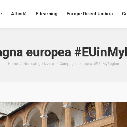
e
Attività
E-learning
Europe Direct Umbria
Ge
gna europea #EUinMy
Tu sei qui:
Home
Non categorizzato
Campagna europea #EUinMyRegion