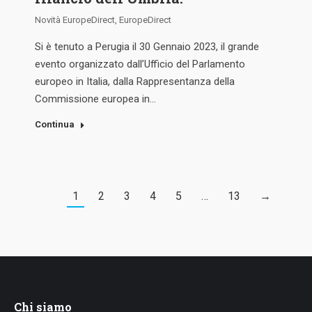
Novità EuropeDirect
,
EuropeDirect
Si è tenuto a Perugia il 30 Gennaio 2023, il grande
evento organizzato dall’Ufficio del Parlamento
europeo in Italia, dalla Rappresentanza della
Commissione europea in…
Continua
1
2
3
4
5
…
13
→
Chi siamo