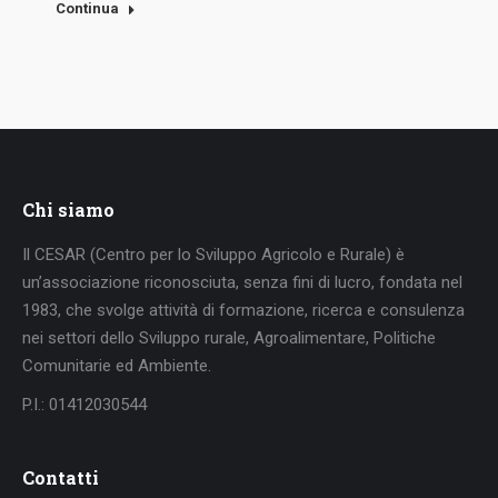
Continua
Chi siamo
Il CESAR (Centro per lo Sviluppo Agricolo e Rurale) è
un’associazione riconosciuta, senza fini di lucro, fondata nel
1983, che svolge attività di formazione, ricerca e consulenza
nei settori dello Sviluppo rurale, Agroalimentare, Politiche
Comunitarie ed Ambiente.
P.I.: 01412030544
Contatti