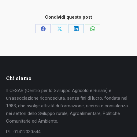
Condividi questo post
Condividi
Condividi
Condividi
Condividi
su
su
su
su
Facebook
X
LinkedIn
WhatsApp
Chi siamo
Il CESAR (Centro per lo Sviluppo Agricolo e Rurale) è
un’associazione riconosciuta, senza fini di lucro, fondata nel
1983, che svolge attività di formazione, ricerca e consulenza
nei settori dello Sviluppo rurale, Agroalimentare, Politiche
Comunitarie ed Ambiente.
P.I.: 01412030544