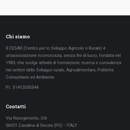
su
su
su
su
Facebook
X
LinkedIn
WhatsApp
Chi siamo
Il CESAR (Centro per lo Sviluppo Agricolo e Rurale) è
un’associazione riconosciuta, senza fini di lucro, fondata nel
1983, che svolge attività di formazione, ricerca e consulenza
nei settori dello Sviluppo rurale, Agroalimentare, Politiche
Comunitarie ed Ambiente.
P.I.: 01412030544
Contatti
Via Risorgimento, 3/b
06051 Casalina di Deruta (PG) - ITALY