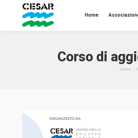
Home
Associazion
Corso di agg
Tu sei qu
Home