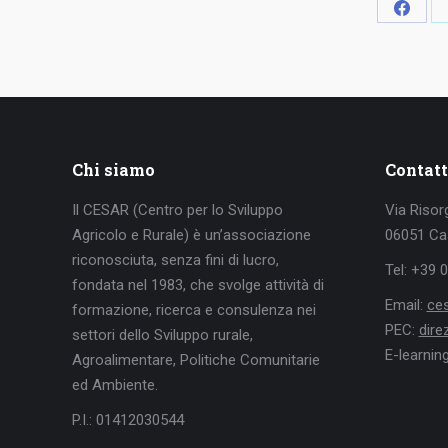
Condiv
su
Faceb
Chi siamo
Contatt
Il CESAR (Centro per lo Sviluppo
Via Risor
Agricolo e Rurale) è un’associazione
06051 Cas
riconosciuta, senza fini di lucro,
Tel: +39 
fondata nel 1983, che svolge attività di
Email:
ce
formazione, ricerca e consulenza nei
PEC:
dir
settori dello Sviluppo rurale,
E-learnin
Agroalimentare, Politiche Comunitarie
ed Ambiente.
P.I.: 01412030544