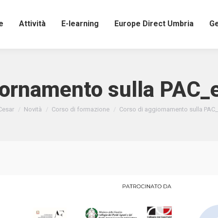
e
Attività
E-learning
Europe Direct Umbria
Ge
iornamento sulla PAC_
i:
Cesar
Novità
Corso di formazione
Corso di aggiornamento sulla PAC