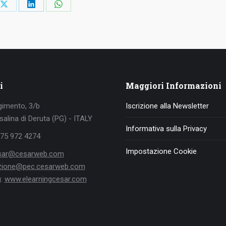
idi
Condividi
Condividi
Condividi
su
su
su
ook
X
LinkedIn
WhatsApp
i
Maggiori Informazioni
gimento, 3/b
Iscrizione alla Newsletter
alina di Deruta (PG) - ITALY
Informativa sulla Privacy
075 972 4274
Impostazione Cookie
sar@cesarweb.com
ezione@pec.cesarweb.com
g:
www.elearningcesar.com