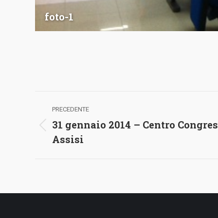
foto-1
Album
PRECEDENTE
di
31 gennaio 2014 – Centro Congres
navigazione
Album
Assisi
precedente: