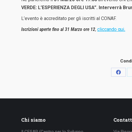
VERDE:
L’ESPERIENZA DEGLI USA”.
Interverrà Br
L’evento è accreditato per gli iscritti al CONAF.
Iscrizioni aperte fino al 31 Marzo ore 12
,
cliccando qui
.
Condi
Condiv
su
Faceb
Chi siamo
Contatt
Il CESAR (Centro per lo Sviluppo
Via Risor