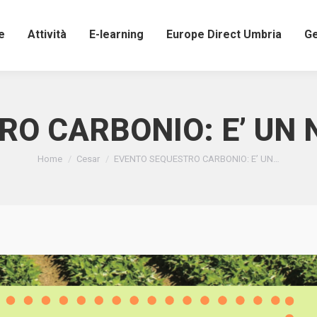
e
Attività
E-learning
Europe Direct Umbria
Ge
RO CARBONIO: E’ UN 
Tu sei qui:
Home
Cesar
EVENTO SEQUESTRO CARBONIO: E’ UN…