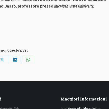
uno Basso, professore presso
Michigan State University.
vidi questo post
idi
Condividi
Condividi
Condividi
su
su
su
ook
X
LinkedIn
WhatsApp
i
Maggiori Informazioni
gimento, 3/b
Iscrizione alla Newsletter