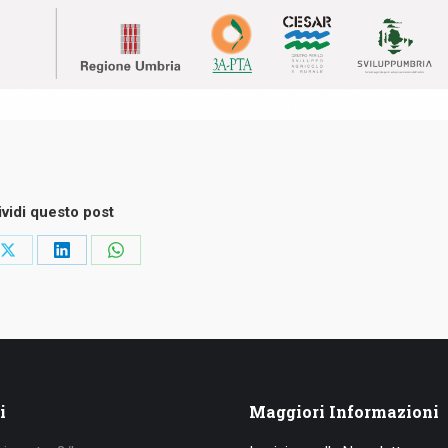
vidi questo post
idi
Condividi
Condividi
Condividi
su
su
su
ook
X
LinkedIn
WhatsApp
i
Maggiori Informazioni