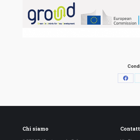
Condi
Condiv
su
Faceb
Chi siamo
Contatt