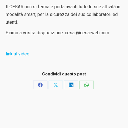
Il CESAR non si ferma e porta avanti tutte le sue attività in
modalità smart, per la sicurezza dei suo collaboratori ed
utenti.
Siamo a vostra disposizione:
cesar@cesarweb.com
link al video
Condividi questo post
Condividi
Condividi
Condividi
Condividi
su
su
su
su
Facebook
X
LinkedIn
WhatsApp