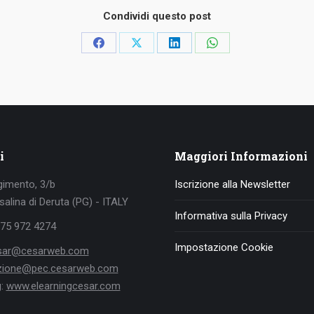
Condividi questo post
Condividi
Condividi
Condividi
Condividi
su
su
su
su
Facebook
X
LinkedIn
WhatsApp
i
Maggiori Informazioni
gimento, 3/b
Iscrizione alla Newsletter
alina di Deruta (PG) - ITALY
Informativa sulla Privacy
075 972 4274
Impostazione Cookie
sar@cesarweb.com
ezione@pec.cesarweb.com
g:
www.elearningcesar.com