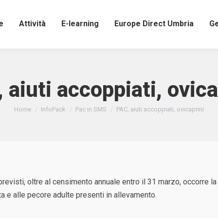
e
Attività
E-learning
Europe Direct Umbria
Ge
 aiuti accoppiati, ovica
Tu sei qui:
Home
InfoPack
Pac in SMS
PAC, aiuti accoppiati, ovicaprini
i previsti, oltre al censimento annuale entro il 31 marzo, occorre l
nta e alle pecore adulte presenti in allevamento.