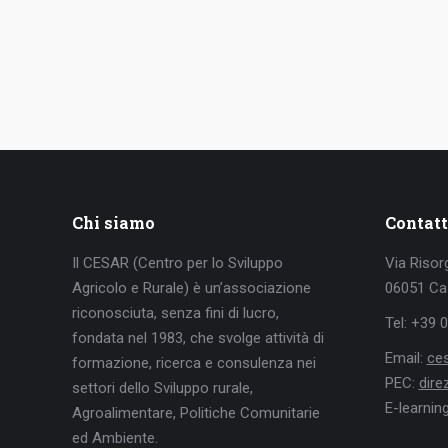
Chi siamo
Contatt
Il CESAR (Centro per lo Sviluppo
Via Risor
Agricolo e Rurale) è un’associazione
06051 Cas
riconosciuta, senza fini di lucro,
Tel: +39 
fondata nel 1983, che svolge attività di
Email:
ce
formazione, ricerca e consulenza nei
PEC:
dir
settori dello Sviluppo rurale,
E-learnin
Agroalimentare, Politiche Comunitarie
ed Ambiente.