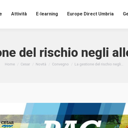
e
Attività
E-learning
Europe Direct Umbria
Ge
ne del rischio negli a
Tu sei qui:
Home
Cesar
Novità
Convegno
La gestione del rischio negli…