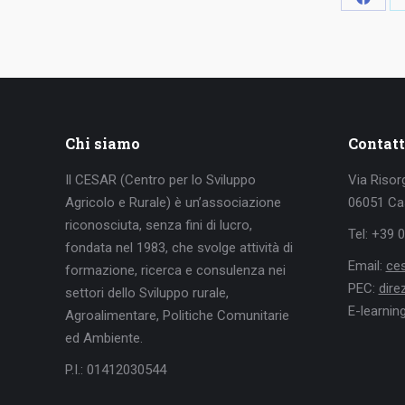
Condiv
su
Faceb
Chi siamo
Contatt
Il CESAR (Centro per lo Sviluppo
Via Risor
Agricolo e Rurale) è un’associazione
06051 Cas
riconosciuta, senza fini di lucro,
Tel: +39 
fondata nel 1983, che svolge attività di
Email:
ce
formazione, ricerca e consulenza nei
PEC:
dir
settori dello Sviluppo rurale,
E-learnin
Agroalimentare, Politiche Comunitarie
ed Ambiente.
P.I.: 01412030544