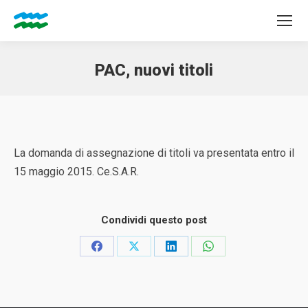
PAC, nuovi titoli
Tu sei qui:
La domanda di assegnazione di titoli va presentata entro il
15 maggio 2015. Ce.S.A.R.
Condividi questo post
Condividi
Condividi
Condividi
Condividi
su
su
su
su
Facebook
X
LinkedIn
WhatsApp