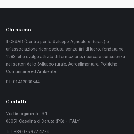
Facebook
X
LinkedIn
WhatsApp
Chi siamo
Il CESAR (Centro per lo Sviluppo Agricolo e Rurale) è
un’associazione riconosciuta, senza fini di lucro, fondata nel
1983, che svolge attività di formazione, ricerca e consulenza
nei settori dello Sviluppo rurale, Agroalimentare, Politiche
Comunitarie ed Ambiente.
P.I.: 01412030544
Contatti
Via Risorgimento, 3/b
06051 Casalina di Deruta (PG) - ITALY
Tel: +39 075 972 4274