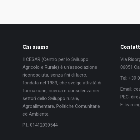
Chi siamo
Contatt
Il CESAR (Centro per lo Sviluppo
Via Risor
Agricolo e Rurale) è un’associazione
06051 Cas
riconosciuta, senza fini di lucro,
Tel: +39 
fondata nel 1983, che svolge attività di
Email:
ce
formazione, ricerca e consulenza nei
PEC:
dir
settori dello Sviluppo rurale,
E-learnin
Agroalimentare, Politiche Comunitarie
ed Ambiente.
P.I.: 01412030544