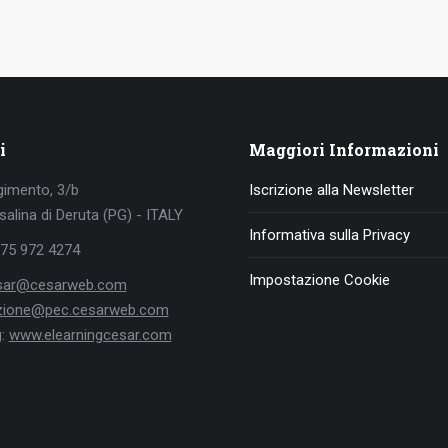
i
Maggiori Informazioni
gimento, 3/b
Iscrizione alla Newsletter
alina di Deruta (PG) - ITALY
Informativa sulla Privacy
075 972 4274
Impostazione Cookie
sar@cesarweb.com
ezione@pec.cesarweb.com
g:
www.elearningcesar.com