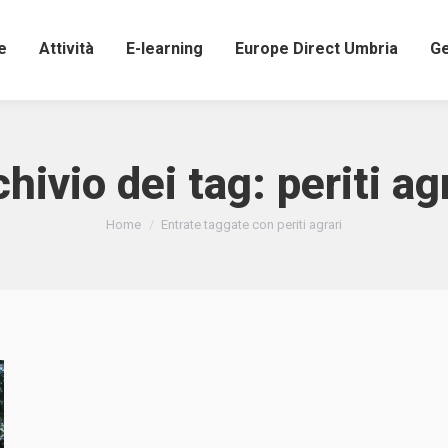
e
Attività
E-learning
Europe Direct Umbria
Ge
chivio dei tag:
periti ag
Tu sei qui:
Home
Entrate taggate con periti agrari