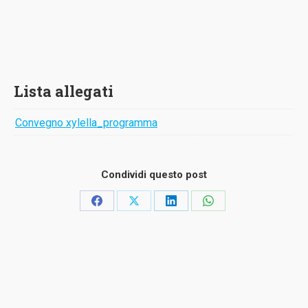
Lista allegati
Convegno xylella_programma
Condividi questo post
Condividi
Condividi
Condividi
Condividi
su
su
su
su
Facebook
X
LinkedIn
WhatsApp