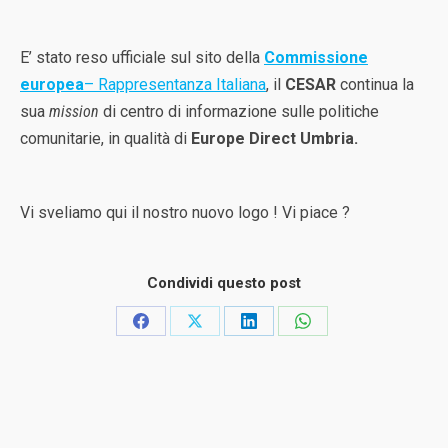
E’ stato reso ufficiale sul sito della
Commissione
europea
– Rappresentanza Italiana
, il
CESAR
continua la
sua
mission
di centro di informazione sulle politiche
comunitarie, in qualità di
Europe Direct Umbria.
Vi sveliamo qui il nostro nuovo logo ! Vi piace ?
Condividi questo post
Condividi
Condividi
Condividi
Condividi
su
su
su
su
Facebook
X
LinkedIn
WhatsApp