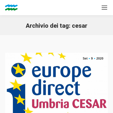
Archivio dei tag:
cesar
Tu sei qui:
Set
9
2020