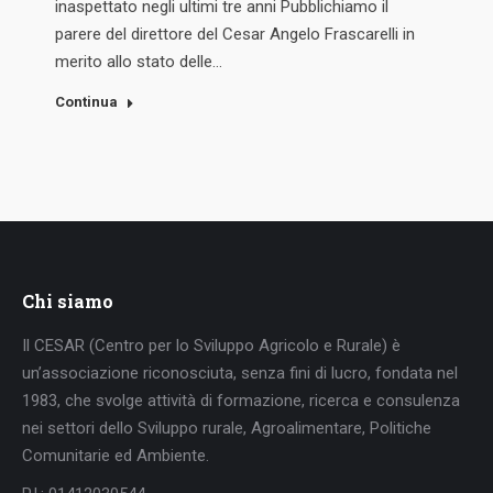
inaspettato negli ultimi tre anni Pubblichiamo il
parere del direttore del Cesar Angelo Frascarelli in
merito allo stato delle…
Continua
Chi siamo
Il CESAR (Centro per lo Sviluppo Agricolo e Rurale) è
un’associazione riconosciuta, senza fini di lucro, fondata nel
1983, che svolge attività di formazione, ricerca e consulenza
nei settori dello Sviluppo rurale, Agroalimentare, Politiche
Comunitarie ed Ambiente.