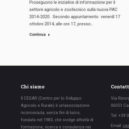
Proseguono le iniziative di informazione per il
settore agricolo e zootecnico sulla nuova PAC
2014-2020. Secondo appuntamento venerdì 17
ottobre 2014, alle ore 17, presso…
Continua
Chi siamo
Contatt
Il CESAR (Centro per lo Sviluppo
Via Risor
Agricolo e Rurale) è un’associazione
06051 Cas
riconosciuta, senza fini di lucro,
Tel: +39 
fondata nel 1983, che svolge attività di
Email:
ce
formazione, ricerca e consulenza nei