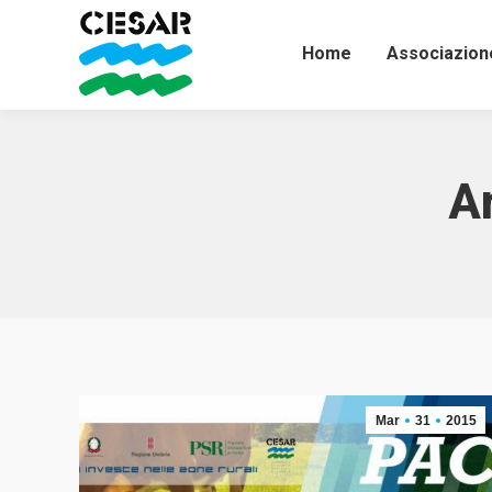
Home
Associazion
Ar
Mar
31
2015