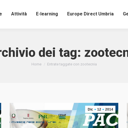
e
Attività
E-learning
Europe Direct Umbria
Ge
chivio dei tag:
zootecn
Tu sei qui:
Home
Entrate taggate con zootecnia
Dic
12
2014