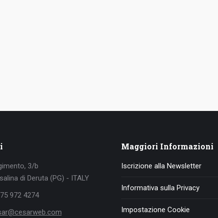
i
Maggiori Informazioni
gimento, 3/b
Iscrizione alla Newsletter
alina di Deruta (PG) - ITALY
Informativa sulla Privacy
075 972 4274
Impostazione Cookie
sar@cesarweb.com