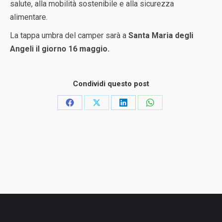
salute, alla mobilità sostenibile e alla sicurezza
alimentare.
La tappa umbra del camper sarà a
Santa Maria degli
Angeli il giorno 16 maggio.
Condividi questo post
Condividi
Condividi
Condividi
Condividi
su
su
su
su
Facebook
X
LinkedIn
WhatsApp