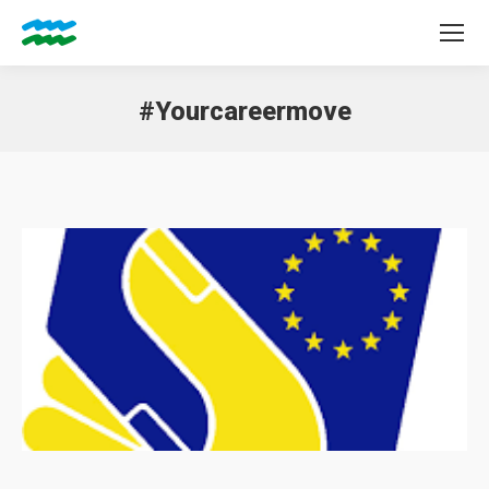
#Yourcareermove
Tu sei qui: