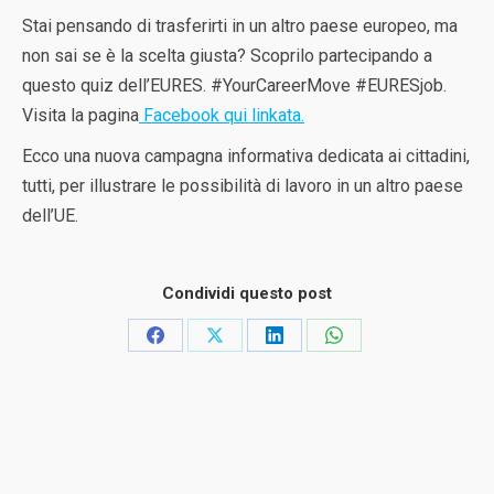
Stai pensando di trasferirti in un altro paese europeo, ma
non sai se è la scelta giusta? Scoprilo partecipando a
questo quiz dell’EURES. #YourCareerMove #EURESjob.
Visita la pagina
Facebook qui linkata.
Ecco una nuova campagna informativa dedicata ai cittadini,
tutti, per illustrare le possibilità di lavoro in un altro paese
dell’UE.
Condividi questo post
Condividi
Condividi
Condividi
Condividi
su
su
su
su
Facebook
X
LinkedIn
WhatsApp