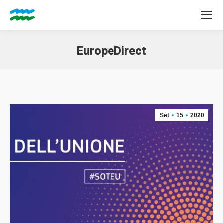
EuropeDirect
Tu sei qui:
Set
15
2020