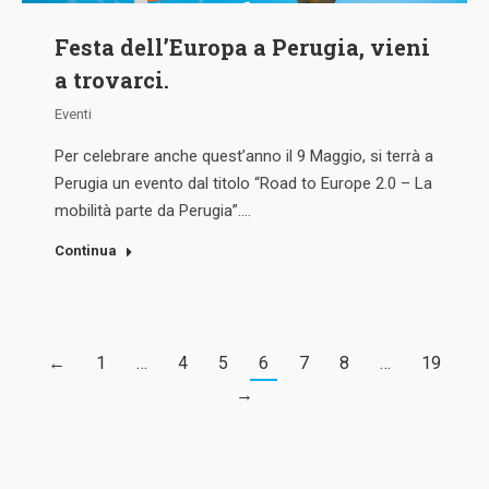
Festa dell’Europa a Perugia, vieni
a trovarci.
Eventi
Per celebrare anche quest’anno il 9 Maggio, si terrà a
Perugia un evento dal titolo “Road to Europe 2.0 – La
mobilità parte da Perugia”.…
Continua
←
1
…
4
5
6
7
8
…
19
→