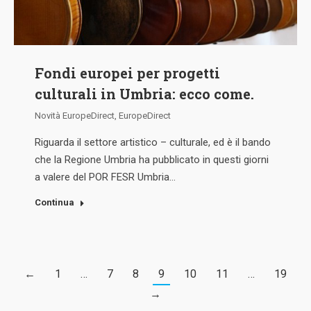
Fondi europei per progetti
culturali in Umbria: ecco come.
Novità EuropeDirect
,
EuropeDirect
Riguarda il settore artistico – culturale, ed è il bando
che la Regione Umbria ha pubblicato in questi giorni
a valere del POR FESR Umbria…
Continua
←
1
…
7
8
9
10
11
…
19
→