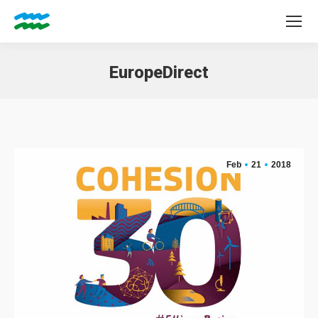
EuropeDirect
Tu sei qui:
Feb
21
2018