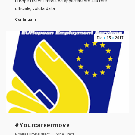
Europe Direct Umbria ed appartenente alla rete
ufficiale, voluta dalla…
Continua
Dic
15
2017
#Yourcareermove
Novità EuropeDirect
,
EuropeDirect