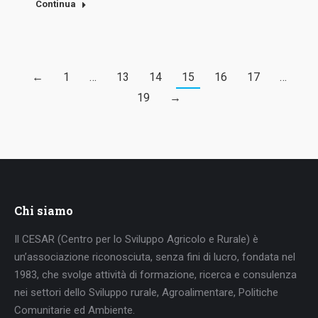
Continua
←
1
…
13
14
15
16
17
…
19
→
Chi siamo
Il CESAR (Centro per lo Sviluppo Agricolo e Rurale) è
un’associazione riconosciuta, senza fini di lucro, fondata nel
1983, che svolge attività di formazione, ricerca e consulenza
nei settori dello Sviluppo rurale, Agroalimentare, Politiche
Comunitarie ed Ambiente.