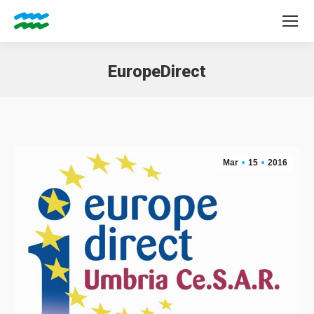
EuropeDirect
Tu sei qui:
Mar
15
2016